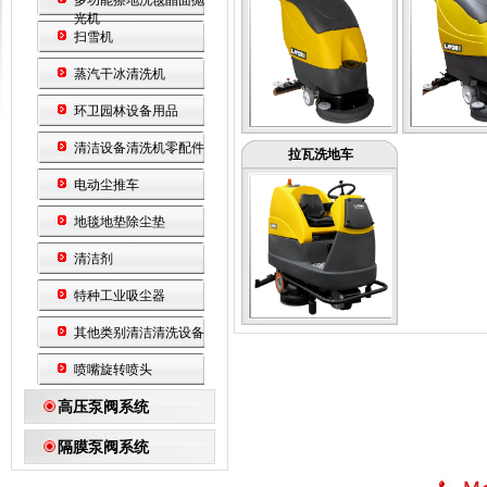
多功能擦地洗毯晶面抛
光机
扫雪机
蒸汽干冰清洗机
环卫园林设备用品
清洁设备清洗机零配件
拉瓦洗地车
电动尘推车
地毯地垫除尘垫
清洁剂
特种工业吸尘器
其他类别清洁清洗设备
喷嘴旋转喷头
高压泵阀系统
隔膜泵阀系统