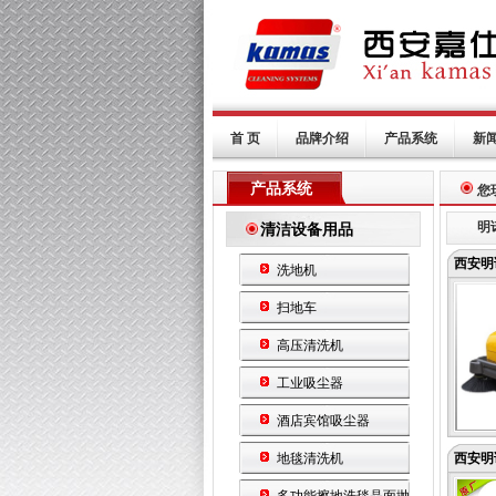
首 页
品牌介绍
产品系统
新
产品系统
您
明
清洁设备用品
西安明
洗地机
扫地车
高压清洗机
工业吸尘器
酒店宾馆吸尘器
地毯清洗机
西安明