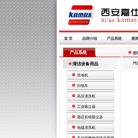
首 页
品牌介绍
产品系统
新
产品系统
您
汽
清洁设备用品
洗地机
扫地车
高压清洗机
工业吸尘器
酒店宾馆吸尘器
地毯清洗机