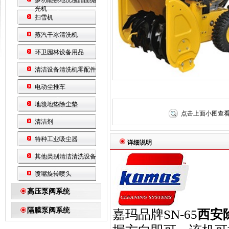
多功能擦地洗毯晶面抛
光机
扫雪机
蒸汽干冰清洗机
环卫园林设备用品
清洁设备清洗机零配件
电动尘推车
地毯地垫除尘垫
点击上面小图查
清洁剂
特种工业吸尘器
详细说明
其他类别清洁清洗设备
喷嘴旋转喷头
高压泵阀系统
隔膜泵阀系统
嘉玛品牌SN-65
西安