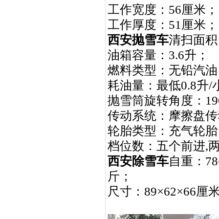
工作宽度：
56
工作厚度：
51
西安抛雪车
清扫面积
油箱容量：
3.6
燃料类型：
耗油量：最低
0.8
升
/
抛雪筒旋转角度：
19
传动系统：摩擦盘传
轮胎类型：充气轮胎
档位数：五个前进
,
西安除雪车
自重：
78
尺寸：
89
×
62
×
66
厘