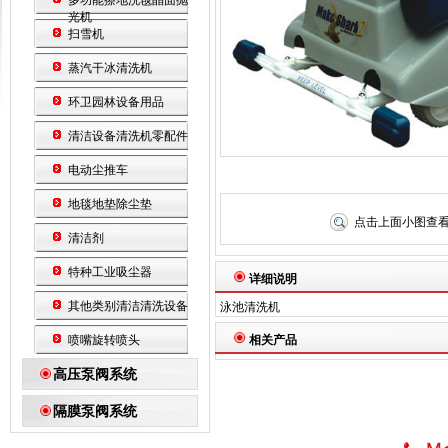
多功能擦地洗毯晶面抛
光机
扫雪机
蒸汽干冰清洗机
环卫园林设备用品
清洁设备清洗机零配件
电动尘推车
地毯地垫除尘垫
点击上面小图查
清洁剂
特种工业吸尘器
详细说明
其他类别清洁清洗设备
泳池清洗机
喷嘴旋转喷头
相关产品
高压泵阀系统
隔膜泵阀系统