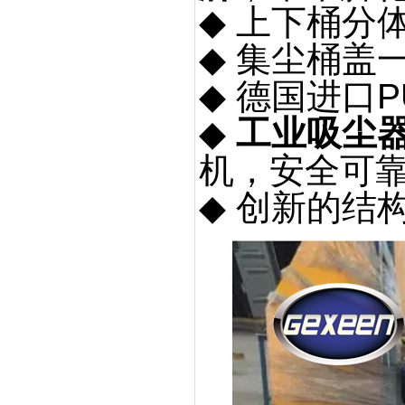
◆
上下桶分
◆
集尘桶盖
◆
德国进口
P
◆
工业吸尘
机，安全可
◆
创新的结