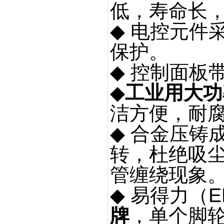
低，寿命长
◆
电控元件
保护。
◆
控制面板
◆
工业用
大功
洁方便，耐
◆
合金压铸
转，杜绝吸
管缠绕现象
◆
易得力（
E
牌
，单个脚