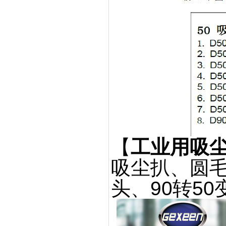
【
工业用吸
吸尘扒、圆
头、
90
转
50