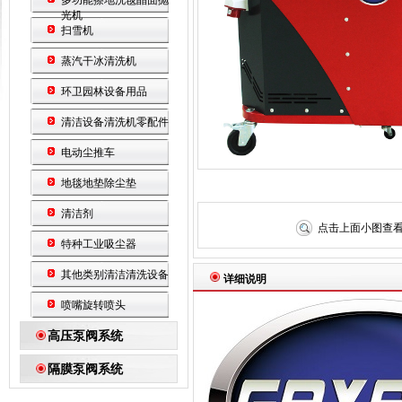
多功能擦地洗毯晶面抛
光机
扫雪机
蒸汽干冰清洗机
环卫园林设备用品
清洁设备清洗机零配件
电动尘推车
地毯地垫除尘垫
清洁剂
点击上面小图查
特种工业吸尘器
其他类别清洁清洗设备
详细说明
喷嘴旋转喷头
高压泵阀系统
隔膜泵阀系统