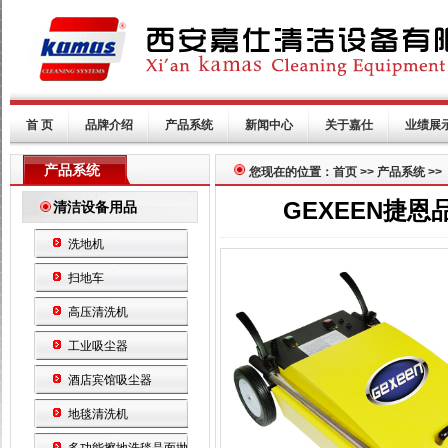
首 页
品牌介绍
产品系统
新闻中心
关于嘉仕
业绩展
产品系统
您现在的位置：首页 >> 产品系统 >>
GEXEEN捷恩
清洁设备用品
洗地机
扫地车
高压清洗机
工业吸尘器
酒店宾馆吸尘器
地毯清洗机