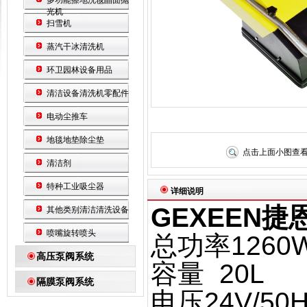
多功能擦地洗毯晶面抛
光机
扫雪机
蒸汽干冰清洗机
环卫园林设备用品
清洁设备清洗机零配件
电动尘推车
地毯地垫除尘垫
点击上面小图查
清洁剂
特种工业吸尘器
详细说明
GEXEEN捷
其他类别清洁清洗设备
喷嘴旋转喷头
总功率1260
高压泵阀系统
容量 20L
隔膜泵阀系统
电压24V/50