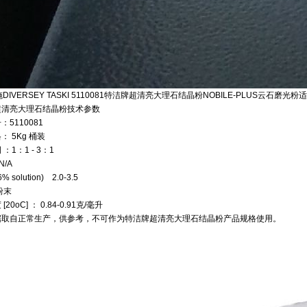
施
DIVERSEY TASKI 5110081
特洁牌超清亮大理石结晶粉
NOBILE-PLUS
云石磨光粉适
超清亮大理石结晶粉技术参数
号：
5110081
格：
5Kg
桶装
例
：
1
：
1 - 3
：
1
N/A
% solution) 2.0-3.5
粉末
度
[20oC]
：
0.84-0.91
克
/
毫升
据取自正常生产，供参考，不可作为特洁牌超清亮大理石结晶粉产品规格使用。