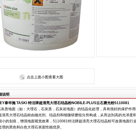
点击上面小图查看大图
细说明
EY
泰华施
TASKI
特洁牌超清亮大理石结晶粉
NOBILE-PLUS
云石磨光粉
5110081
石灰质地面（如：大理石，石灰质，石灰岩地面）的结晶化处理，具有很好的保护作用
牌超清亮大理石结晶粉由抛光剂、结晶剂和细微研磨组分所构成，从而达到高的光泽度
除细小的划痕，增强地面视觉效果，
5110081
特洁牌超清亮大理石结晶粉可改善地面行
难处理的黑色和白色大理石表面性能优异。