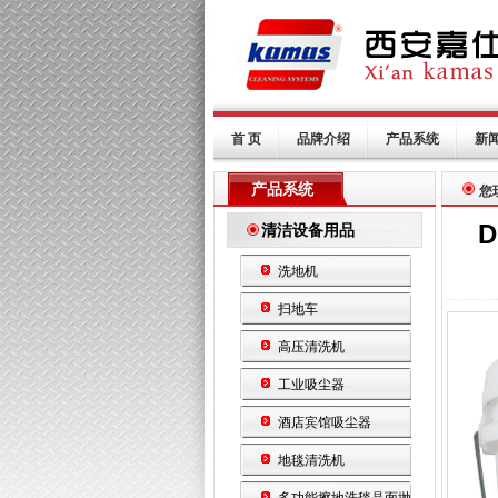
首 页
品牌介绍
产品系统
新
产品系统
您
D
清洁设备用品
洗地机
扫地车
高压清洗机
工业吸尘器
酒店宾馆吸尘器
地毯清洗机