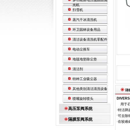
多功能擦地洗毯晶面抛
光机
扫雪机
蒸汽干冰清洗机
环卫园林设备用品
清洁设备清洗机零配件
电动尘推车
地毯地垫除尘垫
清洁剂
特种工业吸尘器
其他类别清洁清洗设备
详
DIVERS
喷嘴旋转喷头
用于
高压泵阀系统
·特洁
·可去
隔膜泵阀系统
·在较