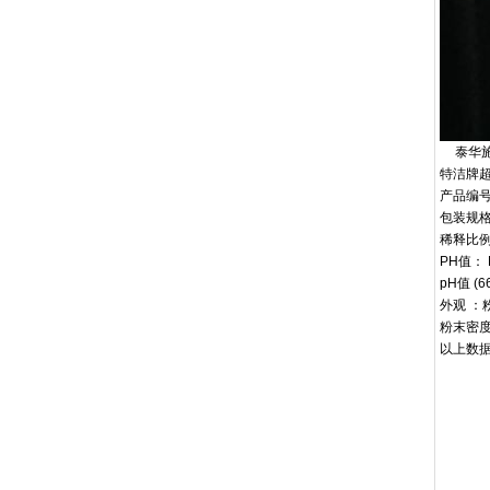
泰华
特洁牌
产品编
包装规
稀释比
PH
值：
pH
值
(66
外观
：
粉末密
以上数