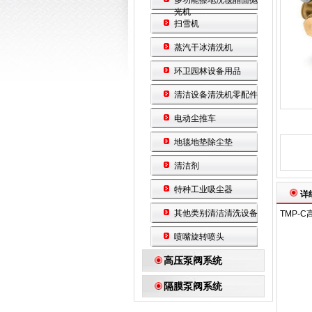
多功能擦地洗毯晶面抛
光机
扫雪机
蒸汽干冰清洗机
环卫园林设备用品
清洁设备清洗机零配件
电动尘推车
地毯地垫除尘垫
清洁剂
特种工业吸尘器
详
其他类别清洁清洗设备
TMP-
喷嘴旋转喷头
高压泵阀系统
隔膜泵阀系统