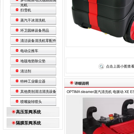
多功能擦地洗毯晶面抛
光机
扫雪机
蒸汽干冰清洗机
环卫园林设备用品
清洁设备清洗机零配件
电动尘推车
地毯地垫除尘垫
点击上面小图查
清洁剂
特种工业吸尘器
详细说明
其他类别清洁清洗设备
OPTIMA steamer蒸汽清洗机 电驱动 XE E
喷嘴旋转喷头
高压泵阀系统
隔膜泵阀系统