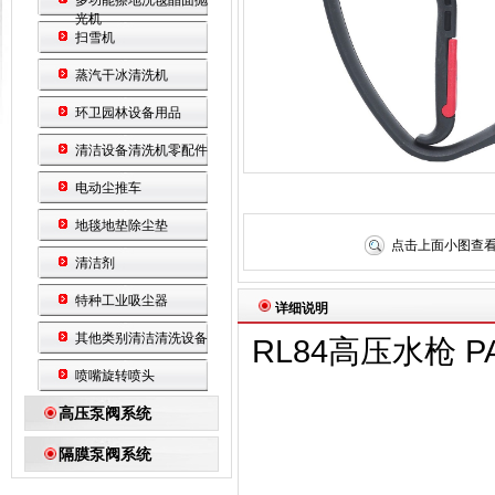
多功能擦地洗毯晶面抛
光机
扫雪机
蒸汽干冰清洗机
环卫园林设备用品
清洁设备清洗机零配件
电动尘推车
地毯地垫除尘垫
点击上面小图查
清洁剂
特种工业吸尘器
详细说明
其他类别清洁清洗设备
RL84高压水枪 
喷嘴旋转喷头
高压泵阀系统
隔膜泵阀系统