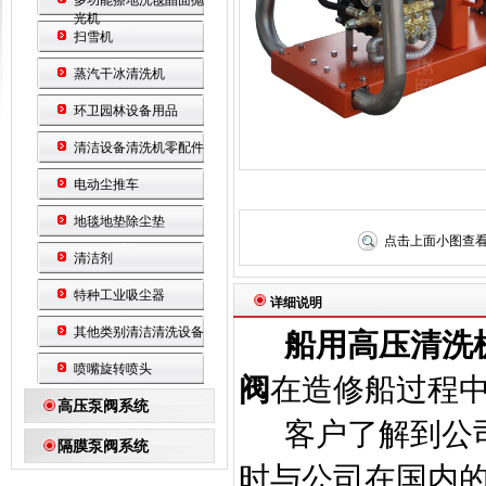
多功能擦地洗毯晶面抛
光机
扫雪机
蒸汽干冰清洗机
环卫园林设备用品
清洁设备清洗机零配件
电动尘推车
地毯地垫除尘垫
点击上面小图查
清洁剂
特种工业吸尘器
详细说明
其他类别清洁清洗设备
船用高压清洗
喷嘴旋转喷头
阀
在造修船过程
高压泵阀系统
客户了解到公
隔膜泵阀系统
时与公司在国内