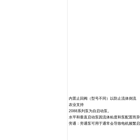
内置止回阀（型号不同）以防止流体倒流
农业支持
2088系列泵为自启动泵。
水平和垂直启动泵因流体粘度和泵配置而异
旁通：旁通泵可用于通常会导致电机频繁启