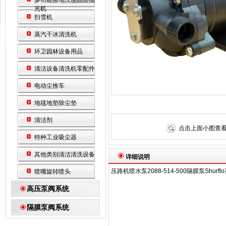
多功能擦地洗毯晶面抛
光机
扫雪机
蒸汽干冰清洗机
环卫园林设备用品
清洁设备清洗机零配件
电动尘推车
地毯地垫除尘垫
清洁剂
点击上面小图查
特种工业吸尘器
其他类别清洁清洗设备
详细说明
压路机喷水泵2088-514-500隔膜泵Shu
喷嘴旋转喷头
高压泵阀系统
隔膜泵阀系统