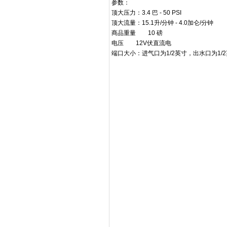
参数：
顶大压力：3.4 巴 - 50 PSI
顶大流量：15.1升/分钟 - 4.0加仑/分钟
商品重量
10 磅
电压
12V伏直流电
端口大小：进气口为1/2英寸，出水口为1/