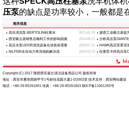
这种
SPECK
高压柱塞泵
洗车机体积
压泵
的缺点是功率较小，一般都是
相关信息
高压清洗泵-BERTOLINI柱塞水
2025-02-19
捷恩工业吸尘器提
西安吸尘器销售后顺利工作的影响因素
2024-08-23
分析高压泵GIAN
高压水泵UDOR清洗设备在涂装前需要
2024-07-22
HAWK高压泵霍克
NILFISK全自动力奇洗地机解决清
2024-03-23
柱塞泵卡特高压泵CA
Copyright (C) 2017 陕西西安嘉仕清洁设备用品公司 版权所有
地址：西安市雁塔西路甲字1号郝佳花园大厦1-D2002室 技术支持：
西安网站建设
电话：+86-29-85261601 传真：+86-29-85261603
陕ICP备11001265号