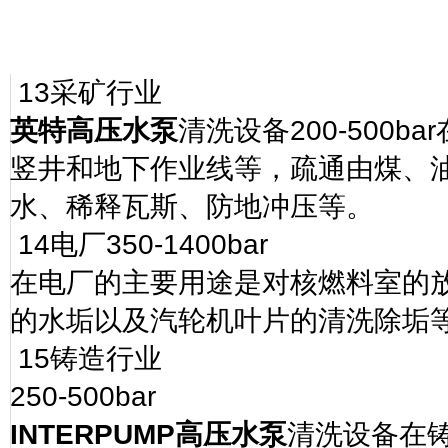
13
采矿行业
英特高压水泵
清洗设备
200-500bar
竖井和地下作业线等，疏通由煤、
水、稀释瓦斯、防地冲压等。
14
电厂
350-1400bar
在电厂的主要用途是对核燃料室的
的水垢以及汽轮机叶片的清洗除垢
15
铸造行业
250-500bar
INTERPUMP
高压水泵
清洗设备在